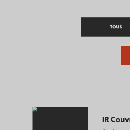
TOUS
IR Couv