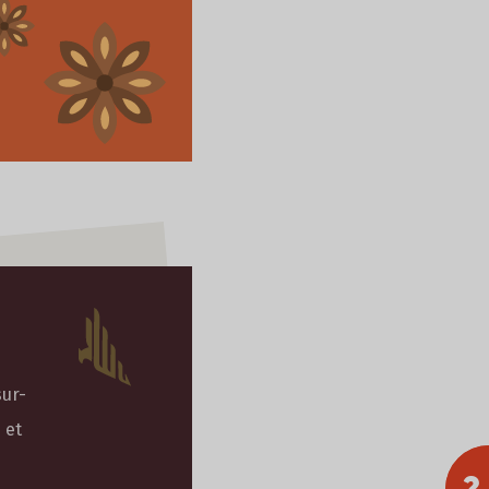
ur-
 et