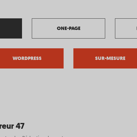
ONE-PAGE
WORDPRESS
SUR-MESURE
reur 47