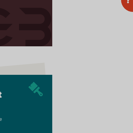
?
t
e